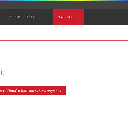
ЗВОНОК С САЙТА
ЗАПИСАТЬСЯ
ы:
оты "Лена" в Балтийской Жемчужине