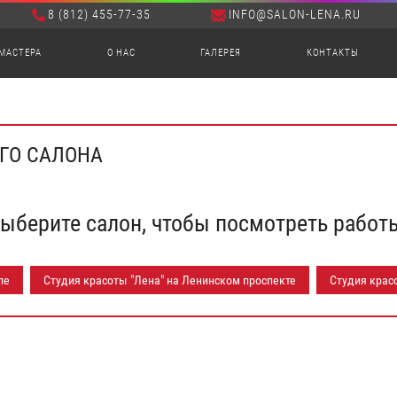
8 (812) 455-77-35
INFO@SALON-LENA.RU
МАСТЕРА
О НАС
ГАЛЕРЕЯ
КОНТАКТЫ
ЕГО САЛОНА
ыберите салон, чтобы посмотреть работ
ле
Студия красоты "Лена" на Ленинском проспекте
Студия крас